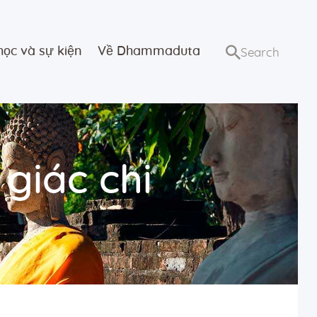
học và sự kiện
Về Dhammaduta
 giác chi