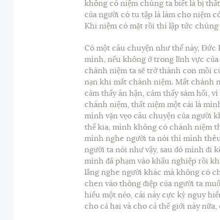
không có niệm chúng ta biết là bị thất
của người có tu tập là làm cho niệm 
Khi niệm có mặt rồi thì lập tức chúng
Có một câu chuyện như thế này, Đức Ph
mình, nếu không ở trong lĩnh vực của
chánh niệm ta sẽ trở thành con mồi củ
nạn khi mất chánh niệm. Mất chánh n
cảm thấy ân hận, cảm thấy sám hối, vì
chánh niệm, thất niệm một cái là mình
mình vặn vẹo câu chuyện của người kh
thế kia, mình không có chánh niệm thì
mình nghe người ta nói thì mình thê
người ta nói như vậy, sau đó mình đi k
mình đã phạm vào khẩu nghiệp rồi kh
lắng nghe người khác mà không có ch
chen vào thông điệp của người ta muố
hiểu một nẻo, cái này cực kỳ nguy hi
cho cả hai và cho cả thế giới này nữa