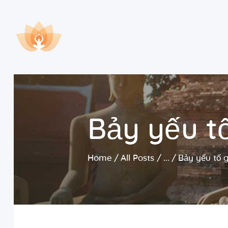
Bảy yếu tố
Home
All Posts
...
Bảy yếu tố g