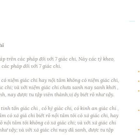
hi
p trên các pháp đối với 7 giác chi. Này các tỳ kheo,
các pháp đối với 7 giác chi.
 có niệm giác chi hay nội tâm không có niệm giác chi,
ác chi; và với niệm giác chi chưa sanh nay sanh khởi ,
anh, nay được tu tập viên thành,vị ấy biết rõ như vậy.
inh tấn giác chi , có hỷ giác chi, có kinh an giác chi ,
m có xả giá chi biết rõ nội tâm tôi có xả giác chi, hay
rõ nội tâm tôi không có xả giác chi; và với xả giác chi
như vậy; và với xả giác chi nay đã sanh, được tu tập