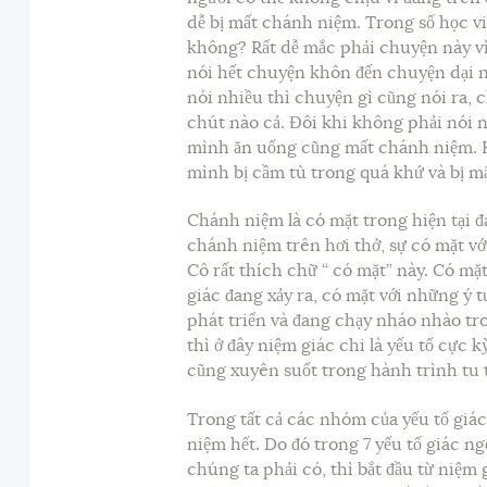
dễ bị mất chánh niệm. Trong số học v
không? Rất dễ mắc phải chuyện này vì
nói hết chuyện khôn đến chuyện dại nó
nói nhiều thì chuyện gì cũng nói ra, 
chút nào cả. Đôi khi không phải nói 
mình ăn uống cũng mất chánh niệm. K
mình bị cầm tù trong quá khứ và bị 
Chánh niệm là có mặt trong hiện tại đ
chánh niệm trên hơi thở, sự có mặt v
Cô rất thích chữ “ có mặt” này. Có mặt
giác đang xảy ra, có mặt với những ý 
phát triển và đang chạy nháo nhào tr
thì ở đây niệm giác chi là yếu tố cực 
cũng xuyên suốt trong hành trình tu t
Trong tất cả các nhóm của yếu tố giá
niệm hết. Do đó trong 7 yếu tố giác ng
chúng ta phải có, thì bắt đầu từ niệm 