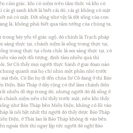
ên cảm giác, khi có niệm trên tâm thức và khi có
 cái gì sanh khởi là biết cái đó, cái gì không có mặt
biết nó có mặt. Đời sống như vậy là đời sống của con
đang là, không phải biết qua tâm tưởng của chúng ta.
ai trong bảy yếu tố giác ngộ, đó chính là Trạch pháp
oi sáng thực tại, chánh niệm là sống trong thực tại,
ống trong thực tại chưa chắc là soi sáng thực tại, có
iều vào một đối tượng, định tâm nhiều quá thì
ôi. Sư Cô thấy mọi người thực hành ở giai đoạn nào
 chung quanh mà họ chỉ nhìn một phần nhỏ trước
 mà thôi. Có lần họ đi đến chùa Sư Cô đang ở thì Bảo
n Điện. Bảo Tháp ở đây rộng có thể làm chánh điện
 rất nhiều đồ đẹp trong đó, nhưng người đó đã sống ở
có chánh niệm nên chỉ thấy trước mặt, nên khi thấy
 giống như Bảo Tháp bên Miến Điện, không có lối vào
háp là nổi bật nhất thì người đó thấy được Bảo Tháp
ến Điện, ở Thái lan là Bảo Tháp không đi vào bên
ên ngoài thôi thì ngay lập tức người đó nghĩ Bảo