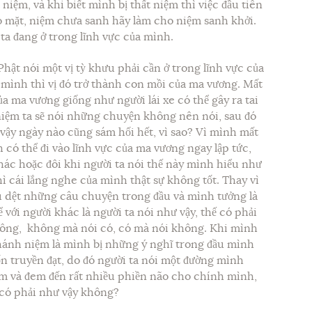
 niệm, và khi biết mình bị thất niệm thì việc đầu tiên
có mặt, niệm chưa sanh hãy làm cho niệm sanh khởi.
 ta đang ở trong lĩnh vực của mình.
ật nói một vị tỳ khưu phải cần ở trong lĩnh vực của
 mình thì vị đó trở thành con mồi của ma vương. Mất
a ma vương giống như người lái xe có thể gây ra tai
iệm ta sẽ nói những chuyện không nên nói, sau đó
 vậy ngày nào cũng sám hối hết, vì sao? Vì mình mất
 có thể đi vào lĩnh vực của ma vương ngay lập tức,
ác hoặc đôi khi người ta nói thế này mình hiểu như
 cái lắng nghe của mình thật sự không tốt. Thay vì
u dệt những câu chuyện trong đầu và mình tưởng là
ể với người khác là người ta nói như vậy, thế có phải
ông, không mà nói có, có mà nói không. Khi mình
ánh niệm là mình bị những ý nghĩ trong đầu mình
n truyền đạt, do đó người ta nói một đường mình
ểm và đem đến rất nhiều phiền não cho chính mình,
, có phải như vậy không?