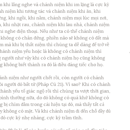
 khi lắng nghe và chánh niệm khi im lặng là cực kỳ
h niệm khi tương tác và chánh niệm khi ăn, khi
đứng, khi ngồi, khi nằm, chánh niệm mọi lúc mọi nơi,
, khi nhặt rau, chánh niệm khi lau nhà, chánh niệm
hi nghe điện thoại. Nếu như ta có thể chánh niệm
o không có chân đứng, phiền não sẽ không có đất mà
 mà khi bị thất niệm thì chúng ta dễ dàng để trở về
chánh niệm yếu hoặc là không có chánh niệm thì
g người như vậy khi có chánh niệm họ cũng không
 không biết thành ra đó là điều đáng tiếc cho họ.
ánh niệm như người chết rồi, còn người có chánh
ói người đó bất tử (Pháp Cú 21). Vì sao? Khi có chánh
hành yếu tố giác ngộ rồi thì chúng ta vượt thời gian,
 bình thường nữa, do đó không có quá khứ không có
g bị chìm đắm trong cái hiện tại đó, mà thấy tất cả
ay không có mặt. Và khi chánh niệm đi đến chỗ đầy đủ
i đó cực kỳ nhẹ nhàng, cực kỳ trầm tĩnh.