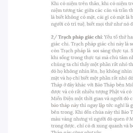
Khi có niệm trên thân, khi có niệm tr
niệm tương tác giữa các căn và trần thì
là biết không có mặt, cái gì có mặt là 
người có trí tuệ, biết mọi thứ như nó 
2
/
Trạch pháp giác chi
: Yếu tố thứ h
giác chi. Trạch pháp giác chi này là s
còn Trạch pháp là soi sáng thực tại. S
khi sống trong thực tại mà chú tâm nh
chúng ta chỉ thấy một phần rất nhỏ th
đó họ không nhìn lên, họ không nhìn
mặt và họ chỉ biết một phần rất nhỏ đó
Tháp ở đây khác với Bảo Tháp bên Miế
được và có rất nhiều tượng Phật và có
Miến Điện một thời gian và người đó 
bảo tháp này thì ngay lập tức nghĩ là
bên trong. Khi đến chùa này thì Bảo T
màu vàng nhưng vì người đó quen ở Mi
trong được, chỉ có đi xung quanh và b
Tháp này cũng như vậy.