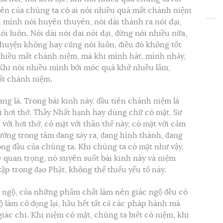
iên của chúng ta có ai nói nhiều quá mất chánh niệm
 mình nói huyên thuyên, nói dài thành ra nói dại,
i luôn. Nói dài nói dai nói dại, đừng nói nhiều nữa,
chuyện không hay cũng nói luôn, điều đó không tốt
nhiều mất chánh niệm, mà khi mình hát, mình nhảy,
hi nói nhiều mình bới móc quá khứ nhiều lắm,
mất chánh niệm.
ang là. Trong bài kinh này, đầu tiên chánh niệm là
ới hơi thở. Thầy Nhất hạnh hay dùng chữ có mặt, Sư
 với hơi thở, có mặt với thân thể này, có mặt với cảm
tưởng trong tâm đang xảy ra, đang hình thành, đang
ong đầu của chúng ta. Khi chúng ta có mặt như vậy,
kỳ quan trọng, nó xuyên suốt bài kinh này và niệm
ập trong đạo Phật, không thể thiếu yếu tố này.
c ngộ, của những phẩm chất làm nên giác ngộ đều có
ộ làm cô đọng lại, hầu hết tất cả các pháp hành mà
giác chi. Khi niệm có mặt, chúng ta biết có niệm, khi