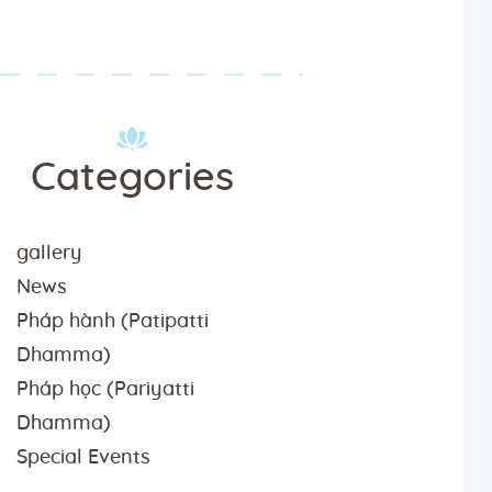
Categories
gallery
News
Pháp hành (Patipatti
Dhamma)
Pháp học (Pariyatti
Dhamma)
Special Events