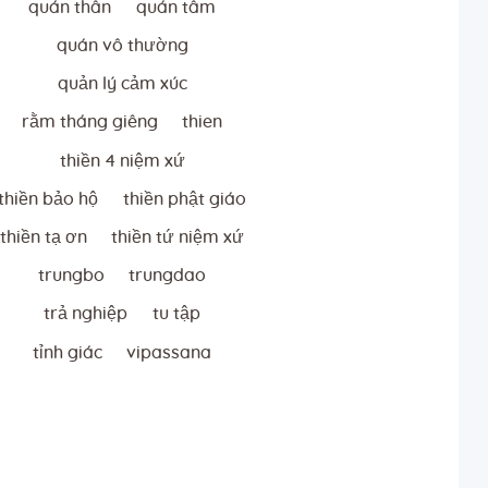
quán thân
quán tâm
quán vô thường
quản lý cảm xúc
rằm tháng giêng
thien
thiền 4 niệm xứ
thiền bảo hộ
thiền phật giáo
thiền tạ ơn
thiền tứ niệm xứ
trungbo
trungdao
trả nghiệp
tu tập
tỉnh giác
vipassana