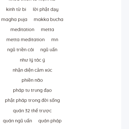
kinh từ bi
lời phật dạy
magha puja
makka bucha
meditation
metta
metta meditation
mn
ngũ triền cái
ngũ uẩn
như lý tác ý
nhận diện cảm xúc
phiền não
pháp tu trung đạo
phật pháp trong đời sống
quán 32 thể trược
quán ngũ uẩn
quán pháp