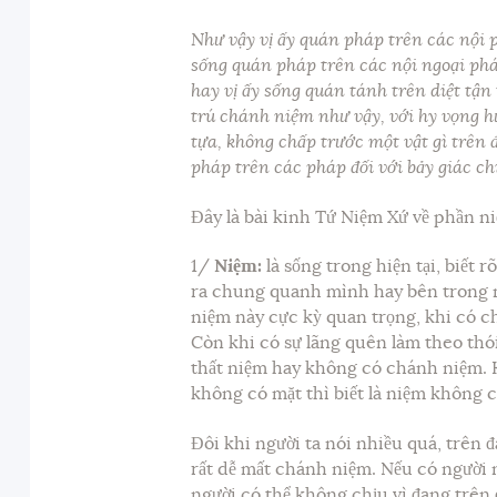
Như vậy vị ấy quán pháp trên các nội 
sống quán pháp trên các nội ngoại phá
hay vị ấy sống quán tánh trên diệt tận
trú chánh niệm như vậy, với hy vọng h
tựa, không chấp trước một vật gì trên 
pháp trên các pháp đối với bảy giác ch
Đây là bài kinh Tứ Niệm Xứ về phần n
1/
Niệm:
là sống trong hiện tại, biết 
ra chung quanh mình hay bên trong mì
niệm này cực kỳ quan trọng, khi có c
Còn khi có sự lãng quên làm theo thói
thất niệm hay không có chánh niệm. K
không có mặt thì biết là niệm không 
Đôi khi người ta nói nhiều quá, trên đ
rất dễ mất chánh niệm. Nếu có người n
người có thể không chịu vì đang trên đ