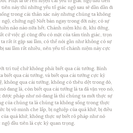
ức Phật là để rèn luyện cái yếu tố giác ngộ đầu tiên
 tiên này thì những yếu tố giác ngộ sau sẽ dần dần đi
 sống trong cái thân xác này nhưng chúng ta không
 ngộ, chứng ngộ Niết bàn ngay trong đời này, có sự
phiền não nào nữa hết. Chánh niệm khi đi, khi đứng,
t cứ việc gì cũng đều có mặt của tâm tỉnh giác, trọn
a rất ít gặp sai lầm, có thể nói gần như không có sự
i bị sai lầm rất nhiều, nên yếu tố chánh niệm này cực
t với trí tuệ chứ không phải biết qua cái tưởng. Bình
biết qua cái tưởng, và biết qua cái tưởng cực kỳ
uệ, không qua cái tưởng, không có thêu dệt trong đó,
nó đang là, còn biết qua cái tưởng là ta đã vặn vẹo nó,
t được pháp như nó đang là thì chúng ta mới thực sự
ưởng của chúng ta là chúng ta không sống trong thực
ức bị vô minh che lấp, bị nghiệp của quá khứ, bị điều
 của quá khứ, không thực sự biết rõ pháp như nó
 ngộ đầu tiên là cực kỳ quan trọng.