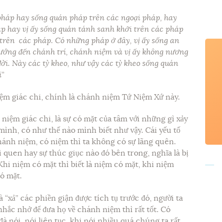
pháp hay sống quán pháp trên các ngoại pháp, hay
p hay vị ấy sống quán tánh sanh khởi trên các pháp
 trên các pháp. Có những pháp ở đây, vị ấy sống an
ướng đến chánh trí, chánh niệm và vị ấy không nương
đời. Này các tỳ kheo, như vậy các tỳ kheo sống quán
i
”
iệm giác chi, chính là chánh niệm Tứ Niệm Xứ này.
rõ niệm giác chi, là sự có mặt của tâm với những gì xảy
nh, có như thế nào mình biết như vậy. Cái yếu tố
hánh niệm, có niệm thì ta không có sự lãng quên.
 quen hay sự thúc giục nào đó bên trong, nghĩa là bị
hi niệm có mặt thì biết là niệm có mặt, khi niệm
có mặt.
à “xả” các phiền giận được tích tụ trước đó, người ta
hắc nhở để đưa họ về chánh niệm thì rất tốt. Có
à nói, nói liên tục, khi nói nhiều quá chúng ta rất