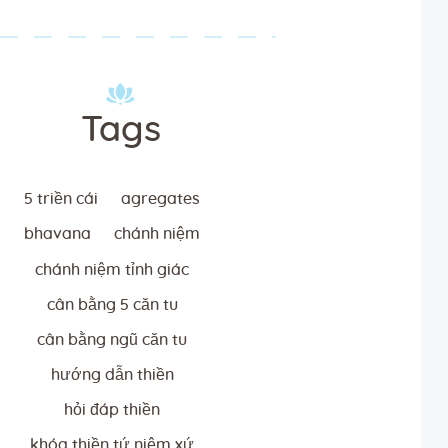
Tags
5 triền cái
agregates
bhavana
chánh niệm
chánh niệm tỉnh giác
cân bằng 5 căn tu
cân bằng ngũ căn tu
hướng dẫn thiền
hỏi đáp thiền
khóa thiền tứ niệm xứ