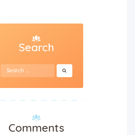
Search
Search
for:
Comments