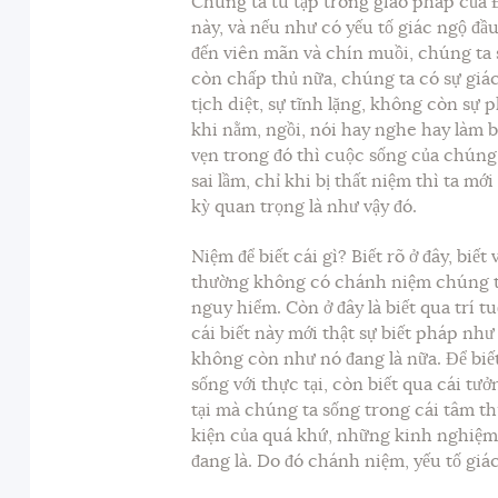
Chúng ta tu tập trong giáo pháp của Đ
này, và nếu như có yếu tố giác ngộ đầu
đến viên mãn và chín muồi, chúng ta
còn chấp thủ nữa, chúng ta có sự giác
tịch diệt, sự tĩnh lặng, không còn sự 
khi nằm, ngồi, nói hay nghe hay làm bấ
vẹn trong đó thì cuộc sống của chúng t
sai lầm, chỉ khi bị thất niệm thì ta mớ
kỳ quan trọng là như vậy đó.
Niệm để biết cái gì? Biết rõ ở đây, biế
thường không có chánh niệm chúng ta 
nguy hiểm. Còn ở đây là biết qua trí t
cái biết này mới thật sự biết pháp như 
không còn như nó đang là nữa. Để biế
sống với thực tại, còn biết qua cái t
tại mà chúng ta sống trong cái tâm th
kiện của quá khứ, những kinh nghiệm
đang là. Do đó chánh niệm, yếu tố giác