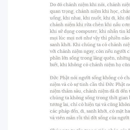
Do đó chánh niệm khi nói, chánh niệm
quan trọng, chánh niệm khi học, chán
uống, khi nhai, khi nuốt, khi đi, khi 
chánh niệm khi rửa chén khi nấu cơm
khi sử dụng computer, khi nhắn tin k
mọi lúc mọi nơi như vậy thì phiền nã
sanh khởi. Khi chúng ta có chánh niệm
với chánh niệm ngay, còn nếu người 
phần lớn sống trong lãng quên, nhữn
biết, khi không có chánh niệm họ cũng
Đức Phật nói người sống không có ch
niệm và có sự tinh cần thì Đức Phật n
niệm thâm sâu, chánh niệm đã đi đến t
chúng ta không sống trong thời gian
tương lai, chỉ có hiện tại và cũng khôn
các pháp đến, đi, sanh khởi, có mặt h
và viên mãn rồi thì đời sống của ngườ