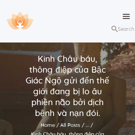
Dhammaduta
Nơi tập hợp thông điệp của Pháp Phật
Trang chủ
Bài giảng
Kinh Châu báu,
Lớp học và sự kiện
thông điệp của Bậc
Về Dhammaduta
Giác Ngộ gửi đến thế
giới đang bị lo âu
phiền não bởi dịch
bệnh và nạn đói.
Home
All Posts
...
Kinh Châu báu, thông điệp của