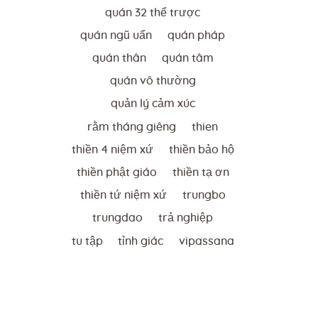
quán 32 thể trược
quán ngũ uẩn
quán pháp
quán thân
quán tâm
quán vô thường
quản lý cảm xúc
rằm tháng giêng
thien
thiền 4 niệm xứ
thiền bảo hộ
thiền phật giáo
thiền tạ ơn
thiền tứ niệm xứ
trungbo
trungdao
trả nghiệp
tu tập
tỉnh giác
vipassana