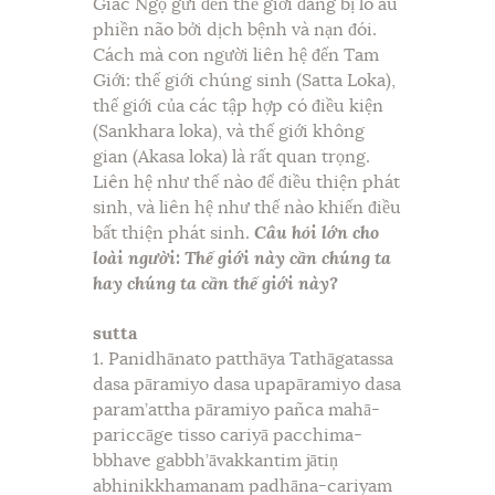
Giác Ngộ gửi đến thế giới đang bị lo âu
phiền não bởi dịch bệnh và nạn đói.
Cách mà con người liên hệ đến Tam
Giới: thế giới chúng sinh (Satta Loka),
thế giới của các tập hợp có điều kiện
(Sankhara loka), và thế giới không
gian (Akasa loka) là rất quan trọng.
Liên hệ như thế nào để điều thiện phát
sinh, và liên hệ như thế nào khiến điều
bất thiện phát sinh.
Câu hỏi lớn cho
loài người: Thế giới này cần chúng ta
hay chúng ta cần thế giới này?
sutta
1. Panidhānato patthāya Tathāgatassa
dasa pāramiyo dasa upapāramiyo dasa
param’attha pāramiyo pañca mahā-
pariccāge tisso cariyā pacchima-
bbhave gabbh’āvakkantim jātiņ
abhinikkhamanam padhāna-cariyam