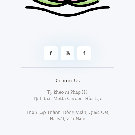
Contact Us
Tỳ kheo ni Pháp Hỷ
Tịnh thất Metta Garden, Hòa Lạc
Thôn Lập Thành, Đông Xuân, Quốc Oai,
Hà Nội, Việt Nam