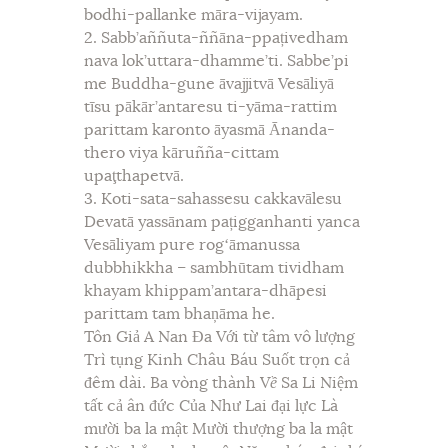
bodhi-pallanke māra-vijayam.
2. Sabb’aññuta-ññāna-ppațivedham
nava lok’uttara-dhamme’ti. Sabbe’pi
me Buddha-gune āvajjitvā Vesāliyā
tīsu pākār’antaresu ti-yāma-rattim
parittam karonto āyasmā Ānanda-
thero viya kāruñña-cittam
upaţthapetvā.
3. Koti-sata-sahassesu cakkavālesu
Devatā yassānam pațigganhanti yanca
Vesāliyam pure rogʻāmanussa
dubbhikkha – sambhūtam tividham
khayam khippam’antara-dhāpesi
parittam tam bhaņāma he.
Tôn Giả A Nan Đa Với từ tâm vô lượng
Trì tụng Kinh Châu Báu Suốt trọn cả
đêm dài. Ba vòng thành V
ề
Sa Li Niệm
tất cả ân đức Của Như Lai đại lực Là
mười ba la mật Mười thượng ba la mật