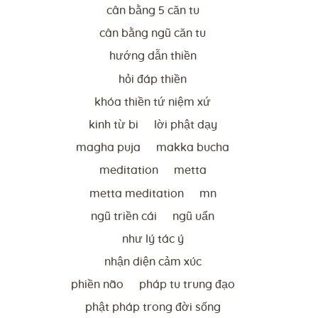
cân bằng 5 căn tu
cân bằng ngũ căn tu
hướng dẫn thiền
hỏi đáp thiền
khóa thiền tứ niệm xứ
kinh từ bi
lời phật dạy
magha puja
makka bucha
meditation
metta
metta meditation
mn
ngũ triền cái
ngũ uẩn
như lý tác ý
nhận diện cảm xúc
phiền não
pháp tu trung đạo
phật pháp trong đời sống