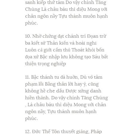
sanh kiếp thứ tám Do vậy chính Tăng
Chúng Là châu báu thì diệu Mon
g v
ới
chân ngôn nầy Tựu thành muôn hạnh
phúc.
10. Nhờ chứng đạt chánh trí Đọan trừ
ba kiết sử Thân kiến và hoài nghi
Luôn cả giới cấm thủ Thoát khỏi bốn
đọa xứ Bậc nhập lưu không tạo Sáu bất
thiện trọng nghiệp
11. Bậc thánh tu đà huờn, Dù v
ô
tâm
phạm lỗi Bằng thân lời hay ý, cũng
không hề che dấu Được xứng danh
hiền thảnh. Do vậy chính Tăng Chúng
, Là châu báu thì diệu Mong
v
ới chân
ngôn nầy, Tựu thành muôn hạnh
phúc.
12. Đức Thế Tôn thuyết giảng, Pháp