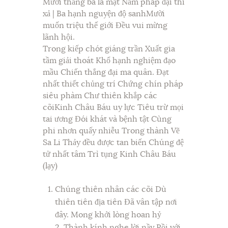
Mười thắng ba la mật Năm pháp đại thí
xả | Ba hạnh nguyện độ sanhMười
muốn triệu thế giới Đều vui mừng
lãnh hội.
Trong kiếp chót giáng trần Xuất gia
tầm giải thoát Khổ hạnh nghiệm đạo
mầu Chiến thắng đại ma quân. Đạt
nhất thiết chủng trí Chứng chín pháp
siêu phàm Chư thiên khắp các
cõiKinh Châu Báu uy lực Tiêu trừ mọi
tai ương Đói khát và bệnh tật Cùng
phi nhơn quấy nhiễu Trong thành Vẽ
Sa Li Thảy đều được tan biến Chúng đệ
tử nhất tâm Trì tụng Kinh Châu Báu
(lạy)
Chúng thiên nhân các cõi Dù
thiên tiên địa tiên Đã vân tập nơi
đây. Mong khởi lòng hoan hỷ
2. Thành kính nghe lời nầy Rồi với