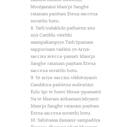
bhuñjamānā Idam’pi Sanghe
ratanam panītam Etena saccena
suvatthi hotu.
8. Yath’indakhilo pathavim sito
siyā Catūbhi vātebhi
asampakampiyo Tath’ūpamam
sappurisam vadāmi yo Ariya-
saccāni avecca-passati Idam’pi
Sanghe ratanam paņītam Etena
saccena suvatthi hotu.
9. Ye ariya-saccāni vibhāvayanti
Gambhira paññena sudesitāni
Kiñc’āpi te honti bhusa-ppamattā
Na te bhavam atthamam’ādiyanti
Idam’pi Sanghe ratanam paņītam
Etena saccena suvatthi hotu.
10. Sahāvassa dassanā-sampadāya