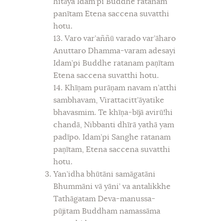
hitāya Idam’pi Buddhe ratanam
panītam Etena saccena suvatthi
hotu.
13. Varo var’aññū varado var’āharo
Anuttaro Dhamma-varam adesayi
Idam’pi Buddhe ratanam paņītam
Etena saccena suvatthi hotu.
14. Khīņam purāņam navam n’atthi
sambhavam, Virattacitt’āyatike
bhavasmim. Te khīņa-bījā avirū!hi
chandā, Nibbanti dhīrā yathā yam
padīpo. Idam’pi Sanghe ratanam
paņītam, Etena saccena suvatthi
hotu.
Yan’idha bhūtāni samāgatāni
Bhummāni vā yāni’ va antalikkhe
Tathāgatam Deva-manussa-
pūjitam Buddham namassāma