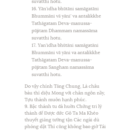
suvatthi hotu.
16. Yān’idha bhūtāni samāgatāni
Bhummāni vā yāni’ va antalikkhe
Tathāgatam Deva-manussa-
pūjitam Dhammam namassāma
suvatthi hotu.
17
. Y
an’idha bhūtāni samāgatāni
Bhummāni vā yāni va antalikkhe
Tathāgatam Deva-manussa-
pūjitam Sangham namassāma
suvatthi hotu.
Do vậy chính Tăng Chung, Là châu
báu thì diệu Mong với chân ngôn nầy,
Tựu thành muôn hạnh phúc.
9. Bậc thánh tu đà huờn Chứng tri lý
thánh đế Được đức Gô Ta Ma Khéo
thuyết giảng tường tận Các ngài dù
phóng dật Thì cũng không bao giờ Tái