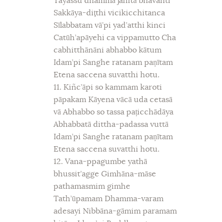
Tayassu dhammā jahitā bhavanti
Sakkāya-diţthi vicikicchitanca
Sīlabbatam vā’pi yad’atthi kinci
Catūh’apāyehi ca vippamutto Cha
cabhitthānāni abhabbo kātum
Idam’pi Sanghe ratanam paņītam
Etena saccena suvatthi hotu.
11. Kiñc’āpi so kammam karoti
pāpakam Kāyena vācā uda cetasā
vā Abhabbo so tassa pațicchādāya
Abhabbatā dittha-padassa vuttā
Idam’pi Sanghe ratanam paņītam
Etena saccena suvatthi hotu.
12. Vana-ppagumbe yathā
bhussit’agge Gimhāna-māse
pathamasmim gimhe
Tath’ūpamam Dhamma-varam
adesayi Nibbāna-gāmim paramam