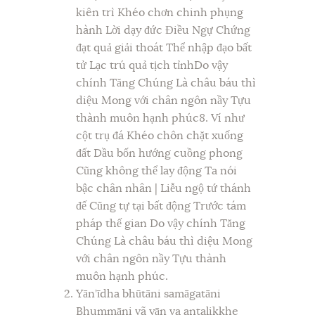
kiên trì Khéo chơn chinh phụng
hành Lời dạy đức Điều Ngự Chứng
đạt quả giải thoát Thể nhập đạo bất
tử Lạc trú quả tịch tỉnhDo vậy
chính Tăng Chúng Là châu báu thì
diệu Mong với chân ngôn nầy Tựu
thành muôn hạnh phúc
8
. Ví như
cột trụ đá Khéo chôn chặt xuống
đất Dầu bốn hướng cuồng phong
Cũng không thể lay động Ta nói
bậc chân nhân | Liễu ngộ tứ thánh
đế Cũng tự tại bất động Trước tám
pháp thế gian Do vậy chính Tăng
Chúng Là châu báu thì diệu Mong
với chân ngôn nầy Tựu thành
muôn hạnh phúc.
Yān’īdha bhūtāni samāgatāni
Bhummāni vã yān va antalikkhe