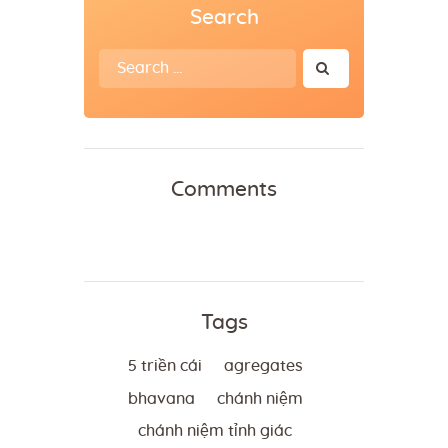
Search
Search
for:
Comments
Tags
5 triền cái
agregates
bhavana
chánh niệm
chánh niệm tỉnh giác