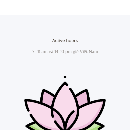
Active hours
7 -11 am và 14-21 pm giờ Việt Nam