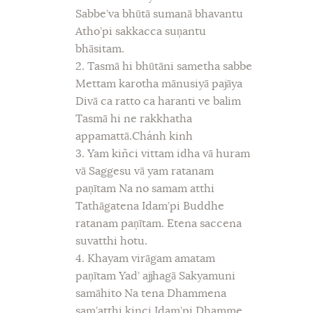
Sabbe’va bhūtā sumanā bhavantu
Atho’pi sakkacca suņantu
bhāsitam.
2. Tasmā hi bhūtāni sametha sabbe
Mettam karotha mānusiyā pajāya
Divā ca ratto ca haranti ve balim
Tasmā hi ne rakkhatha
appamattā.Chánh kinh
3. Yam kiñci vittam idha vā huram
vā Saggesu vā yam ratanam
paņītam Na no samam atthi
Tathāgatena Idam’pi Buddhe
ratanam paņītam. Etena saccena
suvatthi hotu.
4. Khayam virāgam amatam
paņītam Yad’ ajjhagā Sakyamuni
samāhito Na tena Dhammena
sam’atthi kinci Idam’pi Dhamme