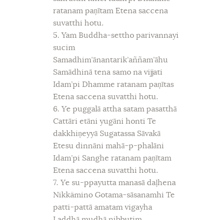
ratanam paņītam Etena saccena
suvatthi hotu.
5. Yam Buddha-settho parivannayi
sucim
Samadhim’ānantarik’aññam’āhu
Samādhinā tena samo na vijjati
Idam’pi Dhamme ratanam paņītas
Etena saccena suvatthi hotu.
6.
Y
e puggalā attha satam pasatthā
Cattāri etāni yugāni honti Te
dakkhiņeyyā Sugatassa Sāvakā
Etesu dinnāni mahā-p-phalāni
Idam’pi Sanghe ratanam paņītam
Etena saccena suvatthi hotu.
7
. Y
e su-ppayutta manasā daļhena
Nikkämino Gotama-sāsanamhi Te
patti-pattā amatam vigayha
Laddhā mudhā nibbutim