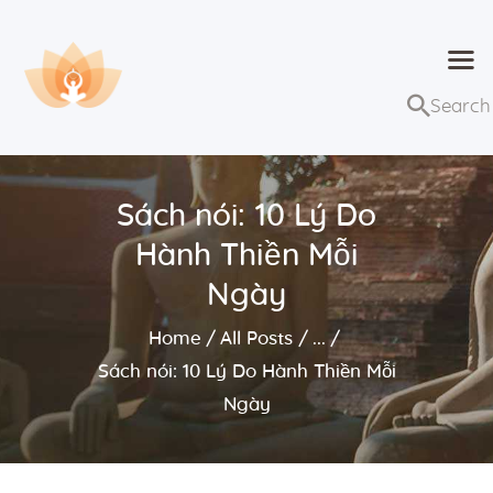
Dhammaduta
Nơi tập hợp thông điệp của Pháp Phật
Trang chủ
Bài giảng
Sách nói: 10 Lý Do
Lớp học và sự kiện
Hành Thiền Mỗi
Về Dhammaduta
Ngày
Home
All Posts
...
Sách nói: 10 Lý Do Hành Thiền Mỗi
Ngày