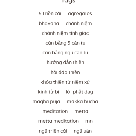
Tags
5 triền cái
agregates
bhavana
chánh niệm
chánh niệm tỉnh giác
cân bằng 5 căn tu
cân bằng ngũ căn tu
hướng dẫn thiền
hỏi đáp thiền
khóa thiền tứ niệm xứ
kinh từ bi
lời phật dạy
magha puja
makka bucha
meditation
metta
metta meditation
mn
ngũ triền cái
ngũ uẩn