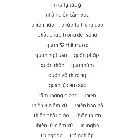
như lý tác ý
nhận diện cảm xúc
phiền não
pháp tu trung đạo
phật pháp trong đời sống
quán 32 thể trược
quán ngũ uẩn
quán pháp
quán thân
quán tâm
quán vô thường
quản lý cảm xúc
rằm tháng giêng
thien
thiền 4 niệm xứ
thiền bảo hộ
thiền phật giáo
thiền tạ ơn
thiền tứ niệm xứ
trungbo
trungdao
trả nghiệp