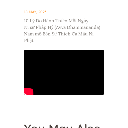
18 MAY, 2023
10 Lý Do Hành Thiền Mỗi Ngày
Ni sư Pháp Hỷ (Ayya Dhammananda)
Nam mô Bổn Sư Thích Ca Mâu Ni
Phật!