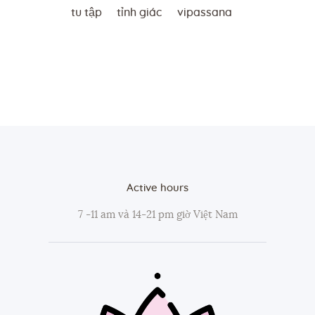
tu tập
tỉnh giác
vipassana
Active hours
7 -11 am và 14-21 pm giờ Việt Nam