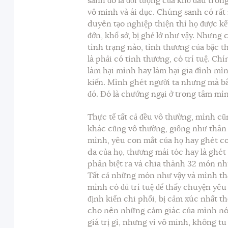
sanh đó là đối tượng của khổ đau trong
vô minh và ái dục. Chúng sanh có rấ
duyên tạo nghiệp thiện thì họ được kết
đớn, khổ sở, bị ghẻ lở như vậy. Nhưng 
tình trạng nào, tình thương của bậc t
là phải có tình thương, có trí tuệ. Ch
làm hại mình hay làm hại gia đình mìn
kiến. Mình ghét người ta nhưng mà b
đó. Đó là chướng ngại ở trong tâm mì
Thực tế tất cả đều vô thường, mình c
khác cũng vô thường, giống như thân 
mình, yêu con mắt của họ hay ghét c
da của họ, thương mái tóc hay là ghét
phân biệt ra và chia thành 32 món như 
Tất cả những món như vậy và mình th
mình có đủ trí tuệ để thấy chuyện yêu 
định kiến chi phối, bị cảm xúc nhất t
cho nên những cảm giác của mình nó 
giá trị gì, nhưng vì vô minh, không 