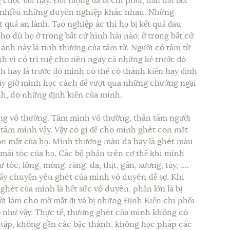
 cuộc đời này. Đối tượng đã bị chi phối, dẫn dắt bởi
t nhiều những duyên nghiệp khác nhau. Những
 quả an lành. Tạo nghiệp ác thì họ bị kết quả đau
cho dù họ ở trong bất cứ hình hài nào, ở trong bất cứ
hánh này là tình thương của tâm từ. Người có tâm từ
ính vì có trí tuệ cho nên ngay cả những kẻ trước đó
h hay là trước đó mình có thể có thành kiến hay định
ây giờ mình học cách để vượt qua những chướng ngại
nh, do những định kiến của mình.
ũng vô thường. Tâm mình vô thường, thân tâm người
tâm mình vậy. Vậy có gì để cho mình ghét con mắt
on mắt của họ. Mình thương màu da hay là ghét màu
 mái tóc của họ. Các bộ phận trên cơ thể khi mình
tóc, lông, móng, răng, da, thịt, gân, xương, tủy, ….
ấy chuyện yêu ghét của mình vô duyên dễ sợ. Khi
ghét của mình là hết sức vô duyên, phần lớn là bị
hời làm cho mờ mắt đi và bị những Định Kiến chi phối
như vậy. Thực tế, thương ghét của mình không có
tu tập, không gần các bậc thánh, không học pháp các