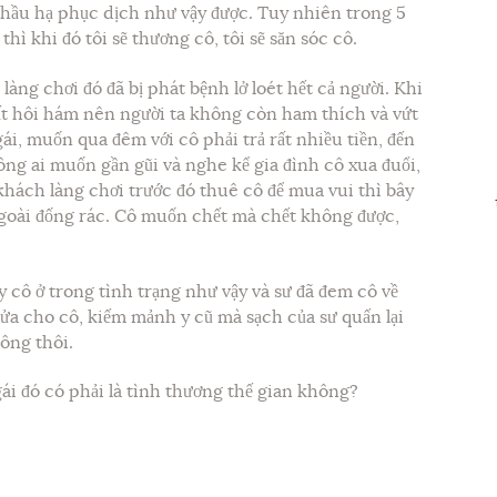
n hầu hạ phục dịch như vậy được. Tuy nhiên trong 5
hì khi đó tôi sẽ thương cô, tôi sẽ săn sóc cô.
làng chơi đó đã bị phát bệnh lở loét hết cả người. Khi
ất hôi hám nên người ta không còn ham thích và vứt
ái, muốn qua đêm với cô phải trả rất nhiều tiền, đến
hông ai muốn gần gũi và nghe kể gia đình cô xua đuổi,
 khách làng chơi trước đó thuê cô để mua vui thì bây
 ngoài đống rác. Cô muốn chết mà chết không được,
y cô ở trong tình trạng như vậy và sư đã đem cô về
 rửa cho cô, kiếm mảnh y cũ mà sạch của sư quấn lại
ông thôi.
gái đó có phải là tình thương thế gian không?