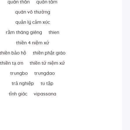
quán thân
quán tâm
quán vô thường
quản lý cảm xúc
rằm tháng giêng
thien
thiền 4 niệm xứ
thiền bảo hộ
thiền phật giáo
thiền tạ ơn
thiền tứ niệm xứ
trungbo
trungdao
trả nghiệp
tu tập
tỉnh giác
vipassana