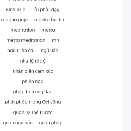
kinh từ bi
lời phật dạy
magha puja
makka bucha
meditation
metta
metta meditation
mn
ngũ triền cái
ngũ uẩn
như lý tác ý
nhận diện cảm xúc
phiền não
pháp tu trung đạo
phật pháp trong đời sống
quán 32 thể trược
quán ngũ uẩn
quán pháp