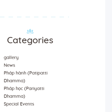
Categories
gallery
News
Pháp hành (Patipatti
Dhamma)
Pháp học (Pariyatti
Dhamma)
Special Events