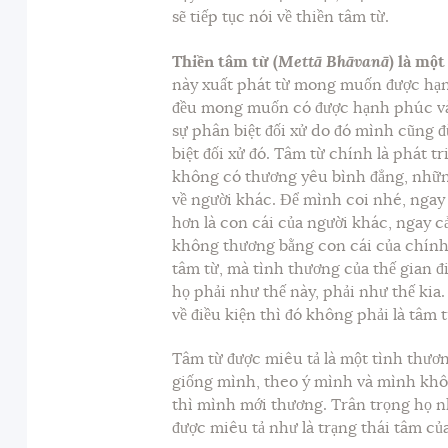
sẽ tiếp tục nói về thiền tâm từ.
Thiền tâm từ
(
Mettā Bhāvanā
)
là một
này xuất phát từ mong muốn được hạn
đều mong muốn có được hạnh phúc và 
sự phân biệt đối xử do đó mình cũng 
biệt đối xử đó. Tâm từ chính là phát 
không có thương yêu bình đẳng, những
về người khác. Để mình coi nhé, ngay
hơn là con cái của người khác, ngay 
không thương bằng con cái của chính 
tâm từ, mà tình thương của thế gian đ
họ phải như thế này, phải như thế kia.
về điều kiện thì đó không phải là tâm t
Tâm từ được miêu tả là một tình thươ
giống mình, theo ý mình và mình khô
thì mình mới thương. Trân trọng họ n
được miêu tả như là trạng thái tâm củ