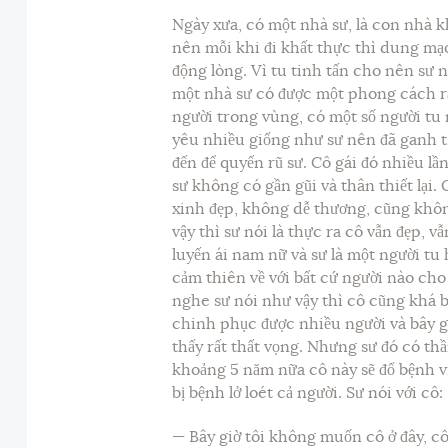
Ngày xưa, có một nhà sư, là con nhà khá
nên mỗi khi đi khất thực thì dung mạ
động lòng. Vì tu tinh tấn cho nên sư 
một nhà sư có được một phong cách rấ
người trong vùng, có một số người tu 
yêu nhiều giống như sư nên đã ganh tị 
đến để quyến rũ sư. Cô gái đó nhiều lầ
sư không có gần gũi và thân thiết lại.
xinh đẹp, không dễ thương, cũng khôn
vậy thì sư nói là thực ra cô vẫn đẹp, 
luyến ái nam nữ và sư là một người tu
cảm thiên về với bất cứ người nào cho 
nghe sư nói như vậy thì cô cũng khá bu
chinh phục được nhiều người và bây g
thấy rất thất vọng. Nhưng sư đó có th
khoảng 5 năm nữa cô này sẽ đổ bệnh vì
bị bệnh lở loét cả người. Sư nói với cô:
— Bây giờ tôi không muốn cô ở đây, cô 