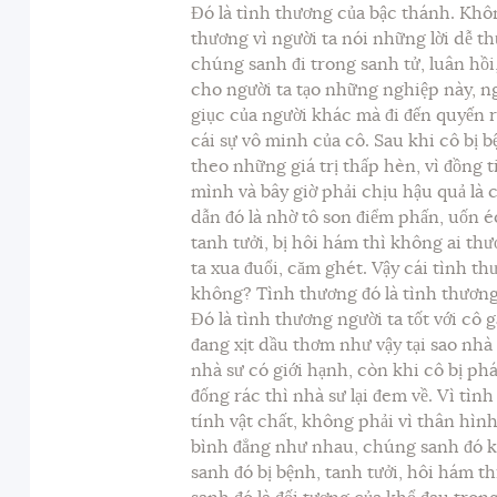
Đó là tình thương của bậc thánh. Khôn
thương vì người ta nói những lời dễ t
chúng sanh đi trong sanh tử, luân hồi,
cho người ta tạo những nghiệp này, ngh
giục của người khác mà đi đến quyến 
cái sự vô minh của cô. Sau khi cô bị b
theo những giá trị thấp hèn, vì đồng 
mình và bây giờ phải chịu hậu quả là 
dẫn đó là nhờ tô son điểm phấn, uốn éo
tanh tưởi, bị hôi hám thì không ai thư
ta xua đuổi, căm ghét. Vậy cái tình th
không? Tình thương đó là tình thương 
Đó là tình thương người ta tốt với cô 
đang xịt dầu thơm như vậy tại sao nhà
nhà sư có giới hạnh, còn khi cô bị phá
đống rác thì nhà sư lại đem về. Vì tì
tính vật chất, không phải vì thân hìn
bình đẳng như nhau, chúng sanh đó k
sanh đó bị bệnh, tanh tưởi, hôi hám t