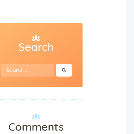
Search
Search
for:
Comments