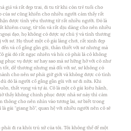
 giả và rất đẹp trai, đi tu từ khi còn trẻ tuổi cho
o của sư cũng khiến cho nhiều người cảm thấy rất
nhận được tình yêu thương từ rất nhiều người. Đó là
t khiêm cung, từ tốn và rất dịu dàng cho nên nhiều
ngoại đạo, họ không có được sự chú ý và tình thương
với sư. Họ thuê một cô gái làng chơi, rất xinh đẹp
n đến và cố gắng gần gũi, thân thiết với sư nhưng mà
 Cô gái đó rất ngạc nhiên và hỏi có phải là cô không
g phục vụ được sư hay sao mà sư hững hờ với cô như
vẫn tốt, dễ thương nhưng mà đối với sư, sư không có
 hành cho nên sư phải giữ giới và không được có tình
dù đó là người cố gắng gần gũi với sư đi nữa. Khi
ồn, thất vọng và tự ái. Cô là một cô gái kiêu hãnh,
iờ thấy không chinh phục được nhà sư này thì cảm
ần thông cho nên nhìn vào tương lai, sư biết trong
 là gái “giang hồ”, quan hệ với nhiều người nên cô sẽ
phải đi ra khỏi trú xứ của tôi. Tôi không thể để một