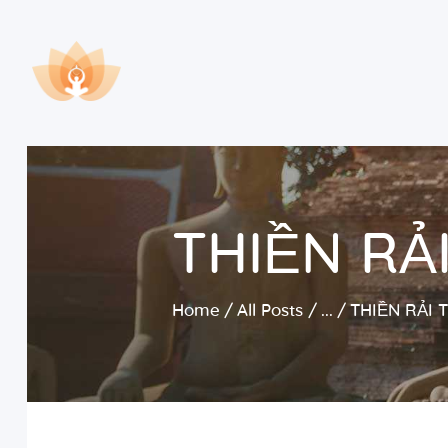
THIỀN RẢ
Home
All Posts
...
THIỀN RẢI 