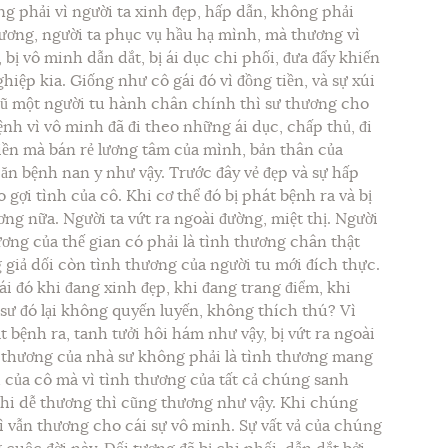
g phải vì người ta xinh đẹp, hấp dẫn, không phải
hương, người ta phục vụ hầu hạ mình, mà thương vì
 bị vô minh dẫn dắt, bị ái dục chi phối, đưa đẩy khiến
iệp kia. Giống như cô gái đó vì đồng tiền, và sự xúi
rũ một người tu hành chân chính thì sư thương cho
ệnh vì vô minh đã đi theo những ái dục, chấp thủ, đi
tiền mà bán rẻ lương tâm của mình, bản thân của
căn bệnh nan y như vậy. Trước đây vẻ đẹp và sự hấp
 gợi tình của cô. Khi cơ thể đó bị phát bệnh ra và bị
ơng nữa. Người ta vứt ra ngoài đường, miệt thị. Người
ương của thế gian có phải là tình thương chân thật
giả dối còn tình thương của người tu mới đích thực.
gái đó khi đang xinh đẹp, khi đang trang điểm, khi
 sư đó lại không quyến luyến, không thích thú? Vì
t bệnh ra, tanh tưởi hôi hám như vậy, bị vứt ra ngoài
nh thương của nhà sư không phải là tình thương mang
h của cô mà vì tình thương của tất cả chúng sanh
hi dễ thương thì cũng thương như vậy. Khi chúng
hì vẫn thương cho cái sự vô minh. Sự vất vả của chúng