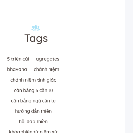
Tags
5 triền cái
agregates
bhavana
chánh niệm
chánh niệm tỉnh giác
cân bằng 5 căn tu
cân bằng ngũ căn tu
hướng dẫn thiền
hỏi đáp thiền
khóa thiền tứ niệm xứ