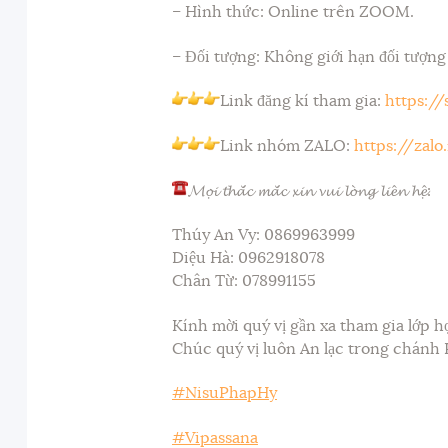
– Hình thức: Online trên ZOOM.
– Đối tượng: Không giới hạn đối tượng
Link đăng kí tham gia:
https://
Link nhóm ZALO:
https://zal
𝓜𝓸̣𝓲 𝓽𝓱𝓪̆́𝓬 𝓶𝓪̆́𝓬 𝔁𝓲𝓷 𝓿𝓾𝓲 𝓵𝓸̀𝓷𝓰 𝓵𝓲𝓮̂𝓷 𝓱𝓮̣̂:
Thúy An Vy: 0869963999
Diệu Hà: 0962918078
Chân Từ: 078991155
Kính mời quý vị gần xa tham gia lớp h
Chúc quý vị luôn An lạc trong chánh 
#NisuPhapHy
#Vipassana