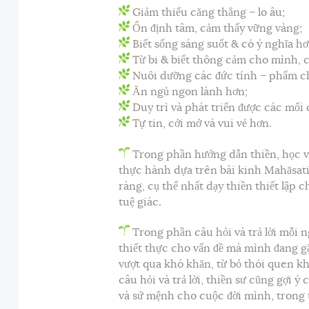
Giảm thiểu căng thẳng – lo âu;
Ổn định tâm, cảm thấy vững vàng;
Biết sống sáng suốt & có ý nghĩa hơ
Từ bi & biết thông cảm cho mình, 
Nuôi dưỡng các đức tính – phẩm ch
Ăn ngủ ngon lành hơn;
Duy trì và phát triển được các mối 
Tự tin, cởi mở và vui vẻ hơn.
Trong phần hướng dẫn thiền, học vi
thực hành dựa trên bài kinh Mahāsatip
ràng, cụ thể nhất dạy thiền thiết lập 
tuệ giác.
Trong phần câu hỏi và trả lời mỗi n
thiết thực cho vấn đề mà mình đang gặ
vượt qua khó khăn, từ bỏ thói quen kh
câu hỏi và trả lời, thiền sư cũng gợi 
và sứ mệnh cho cuộc đời mình, trong