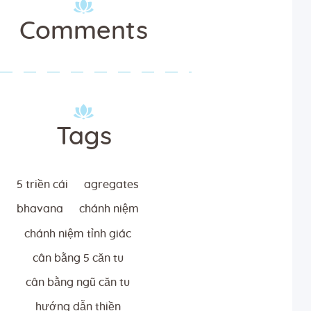
Comments
Tags
5 triền cái
agregates
bhavana
chánh niệm
chánh niệm tỉnh giác
cân bằng 5 căn tu
cân bằng ngũ căn tu
hướng dẫn thiền