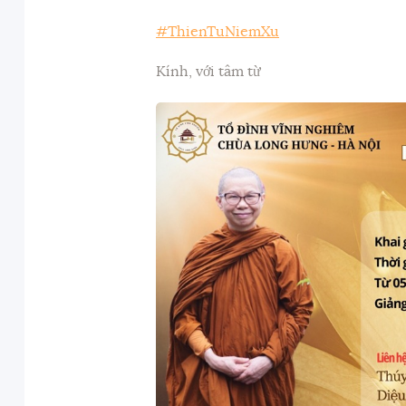
#ThienTuNiemXu
Kính, với tâm từ