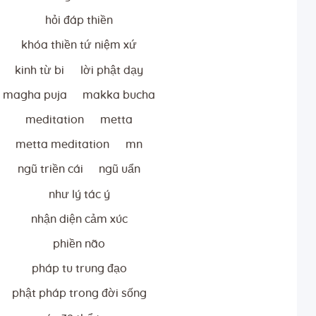
hỏi đáp thiền
khóa thiền tứ niệm xứ
kinh từ bi
lời phật dạy
magha puja
makka bucha
meditation
metta
metta meditation
mn
ngũ triền cái
ngũ uẩn
như lý tác ý
nhận diện cảm xúc
phiền não
pháp tu trung đạo
phật pháp trong đời sống