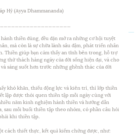
 Pháp Hỷ (Ayya Dhammananda)
___________________
ệc hành thiền đúng, đều đặn mở ra những cơ hội tuyệt
hân, mà còn là sự chữa lành sâu đậm, phát triển nhân
. Thiền giúp bạn cảm thấy an tĩnh bên trong, hỗ trợ
ng thử thách hàng ngày của đời sống hiện đại, và cho
g và sáng suốt hơn trước những ghềnh thác của đời
 khó khăn, thiếu động lực và kiên trì, thì lớp thiền
ết lập được thói quen thiền tập mỗi ngày cùng với
 nhiều năm kinh nghiệm hành thiền và hướng dẫn
a, sau mỗi buổi thiền tập theo nhóm, có phần câu hỏi
phải khi thiền tập.
ột cách thiết thực, kết quả kiểm chứng được, như: