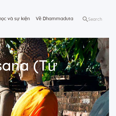
học và sự kiện
Về Dhammaduta
sana (Tứ