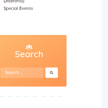
Dhamma)
Special Events
Search
Search
for: