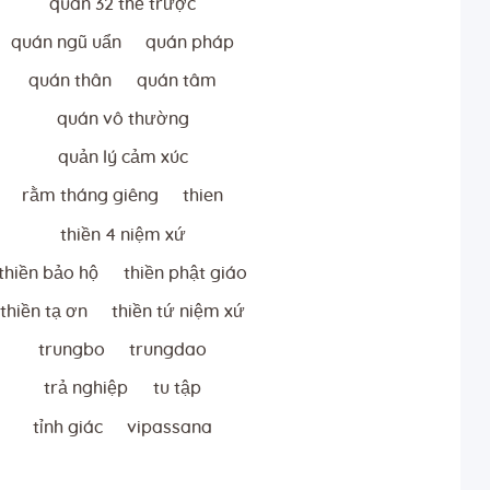
quán 32 thể trược
quán ngũ uẩn
quán pháp
quán thân
quán tâm
quán vô thường
quản lý cảm xúc
rằm tháng giêng
thien
thiền 4 niệm xứ
thiền bảo hộ
thiền phật giáo
thiền tạ ơn
thiền tứ niệm xứ
trungbo
trungdao
trả nghiệp
tu tập
tỉnh giác
vipassana