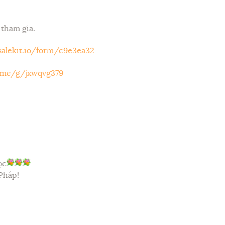
 tham gia.
salekit.io/form/c9e3ea32
o.me/g/jxwqvg379
ọc
Pháp!