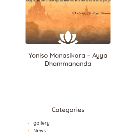
Yoniso Manasikara – Ayya
Dhammananda
Categories
gallery
News