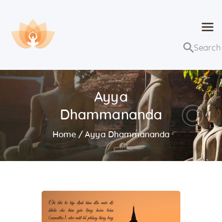
Dhammaduta
Nơi tập hợp thông điệp của Pháp Phật
Trang chủ
Bài giảng
Ayya
Lớp học và sự kiện
Dhammananda
Về Dhammaduta
Home
Ayya Dhammananda