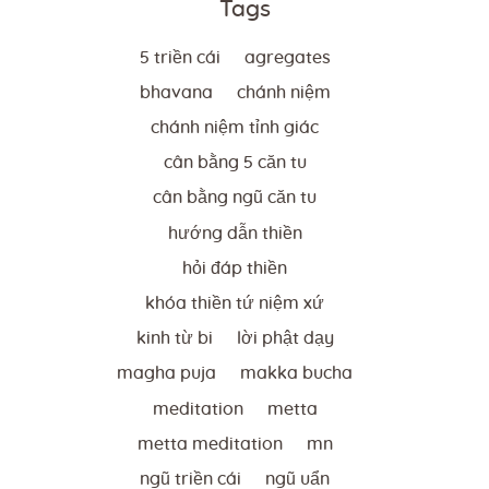
Tags
5 triền cái
agregates
bhavana
chánh niệm
chánh niệm tỉnh giác
cân bằng 5 căn tu
cân bằng ngũ căn tu
hướng dẫn thiền
hỏi đáp thiền
khóa thiền tứ niệm xứ
kinh từ bi
lời phật dạy
magha puja
makka bucha
meditation
metta
metta meditation
mn
ngũ triền cái
ngũ uẩn