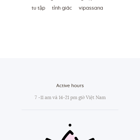
tu tập
tỉnh giác
vipassana
Active hours
7 -11 am và 14-21 pm giờ Việt Nam