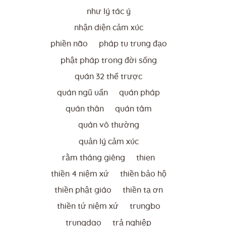
như lý tác ý
nhận diện cảm xúc
phiền não
pháp tu trung đạo
phật pháp trong đời sống
quán 32 thể trược
quán ngũ uẩn
quán pháp
quán thân
quán tâm
quán vô thường
quản lý cảm xúc
rằm tháng giêng
thien
thiền 4 niệm xứ
thiền bảo hộ
thiền phật giáo
thiền tạ ơn
thiền tứ niệm xứ
trungbo
trungdao
trả nghiệp