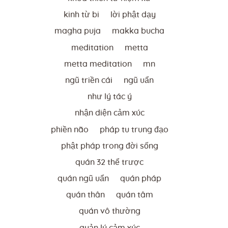
kinh từ bi
lời phật dạy
magha puja
makka bucha
meditation
metta
metta meditation
mn
ngũ triền cái
ngũ uẩn
như lý tác ý
nhận diện cảm xúc
phiền não
pháp tu trung đạo
phật pháp trong đời sống
quán 32 thể trược
quán ngũ uẩn
quán pháp
quán thân
quán tâm
quán vô thường
quản lý cảm xúc