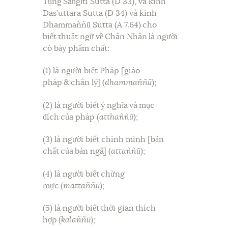
Tụng Saṅgīti Sutta (D 33), và kinh
Das’uttara Sutta (D 34) và kinh
Dhammaññū Sutta (A 7.64) cho
biết thuật ngữ về Chân Nhân là người
có bảy phẩm chất:
(1) là người biết Pháp [giáo
pháp & chân lý] (
dhammaññū
);
(2) là người biết ý nghĩa và mục
đích của pháp (
atthaññū
);
(3) là người biết chính mình [bản
chất của bản ngã] (
attaññū
);
(4) là người biết chừng
mực (
mattaññū
);
(5) là người biết thời gian thích
hợp (
kālaññū
);