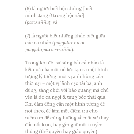
(6) là người biết hội chúng [biết
mình đang ở trong hội nào]
(
parisaññū
); và
(7) là người biết những khác biệt giữa
các cá nhân (
puggalaññū or
puggala,parovaraññū
).
Trong khi đó, sự sùng bái cá nhân là
kết quả của một nỗ lực tạo ra một hình
tượng lý tưởng, một vị anh hùng của
thời đại – một vị lãnh đạo tài ba, anh
dũng, sáng chói với hào quang mà chủ
yếu là do ca ngợi & tưng bốc thái quá.
Khi đám đông cần một hình tượng để
noi theo, để làm một điểm trụ cho
niềm tin để cùng hướng về một sự thay
đổi, nổi loạn, hay gìn giữ một truyền
thống (thế quyền hay giáo quyền),