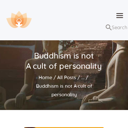
Dhammaduta
Nơi tập hợp thông điệp của Pháp Phật
Trang chủ
Bài giảng
Buddhism is not
Lớp học và sự kiện
A cult of personality
Về Dhammaduta
Home
All Posts
...
Buddhism is not A cult of
personality