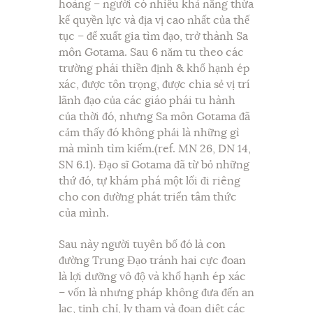
hoàng – người có nhiều khả năng thừa
kế quyền lực và địa vị cao nhất của thế
tục – để xuất gia tìm đạo, trở thành Sa
môn Gotama. Sau 6 năm tu theo các
trường phái thiền định & khổ hạnh ép
xác, được tôn trọng, được chia sẻ vị trí
lãnh đạo của các giáo phái tu hành
của thời đó, nhưng Sa môn Gotama đã
cảm thấy đó không phải là những gì
mà mình tìm kiếm.(ref. MN 26, DN 14,
SN 6.1). Đạo sĩ Gotama đã từ bỏ những
thứ đó, tự khám phá một lối đi riêng
cho con đường phát triển tâm thức
của mình.
Sau này người tuyên bố đó là con
đường Trung Đạo tránh hai cực đoan
là lợi dưỡng vô độ và khổ hạnh ép xác
– vốn là nhưng pháp không đưa đến an
lạc, tịnh chỉ, ly tham và đoạn diệt các