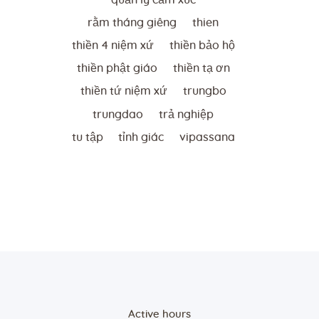
rằm tháng giêng
thien
thiền 4 niệm xứ
thiền bảo hộ
thiền phật giáo
thiền tạ ơn
thiền tứ niệm xứ
trungbo
trungdao
trả nghiệp
tu tập
tỉnh giác
vipassana
Active hours