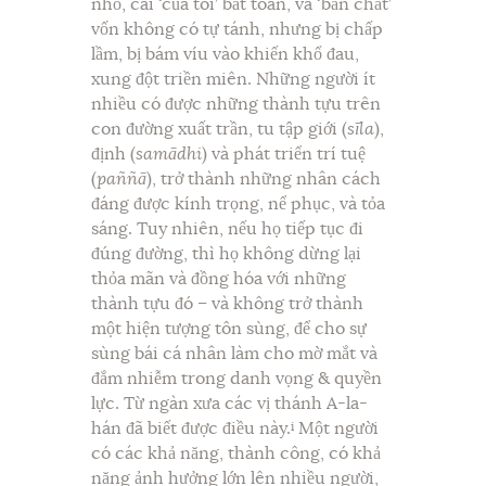
nhỏ, cái ‘của tôi’ bất toàn, và ‘bản chất’
vốn không có tự tánh, nhưng bị chấp
lầm, bị bám víu vào khiến khổ đau,
xung đột triền miên. Những người ít
nhiều có được những thành tựu trên
con đường xuất trần, tu tập giới (
sīla
),
định (
samādhi
) và phát triển trí tuệ
(
paññā
), trở thành những nhân cách
đáng được kính trọng, nể phục, và tỏa
sáng. Tuy nhiên, nếu họ tiếp tục đi
đúng đường, thì họ không dừng lại
thỏa mãn và đồng hóa với những
thành tựu đó – và không trở thành
một hiện tượng tôn sùng, để cho sự
sùng bái cá nhân làm cho mờ mắt và
đắm nhiễm trong danh vọng & quyền
lực. Từ ngàn xưa các vị thánh A-la-
hán đã biết được điều này.
Một người
i
có các khả năng, thành công, có khả
năng ảnh hưởng lớn lên nhiều người,