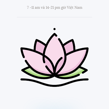
7 -11 am và 14-21 pm giờ Việt Nam